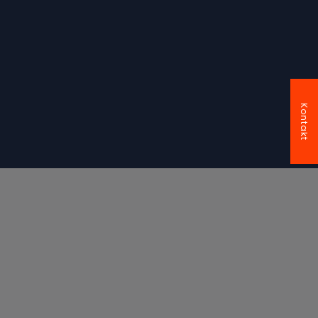
Kontakt
Wir schützen Ihre Innovation.
Der deutsche Gesetzesdschungel ist