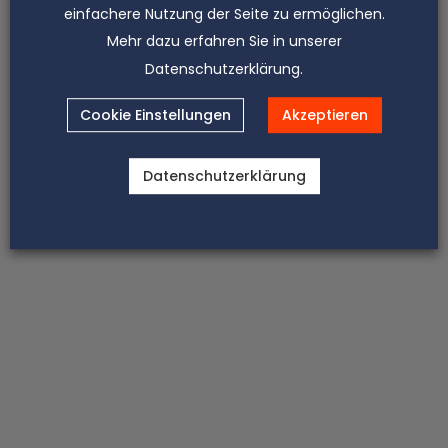
Datenschutzbehörden. Das sichert Sie vor der
einfachere Nutzung der Seite zu ermöglichen.
Konkurrenz, die die Einhaltung
Mehr dazu erfahren Sie in unserer
datenschutzrechtlicher Vorschriften zum Anlaß für
Datenschutzerklärung.
wettbewerbsrechtliche Auseinandersetzungen
nimmt - und das bereitet Sie selbst vor, für den
Fall, dass Sie sich dazu entscheiden, die
Cookie Einstellungen
Akzeptieren
Einhaltung datenschutzrechtlicher Vorschriften
mit den Mitteln des Wettbewerbsrechts in Ihrem
Markt durchsetzen zu wollen.
Datenschutzerklärung
Schutz von Geschäftsgeheimnissen
Wenn Sie etwas vertraulich halten und verhindern
wollen, dass Know-How und Wissen das
Unternehmen verlassen, müssen SIe Maßnahmen
ergreifen.