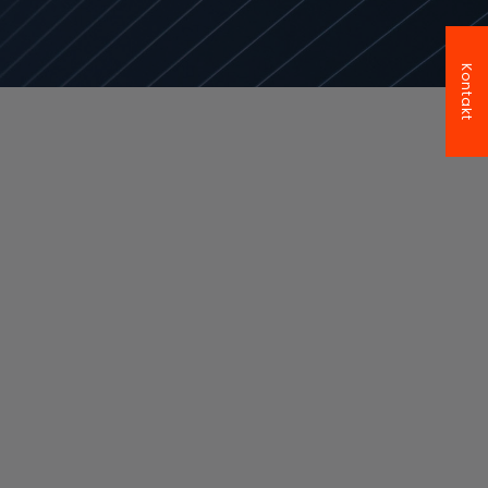
Kontakt
Datenschutz
Wann immer Sie personenbezogene Daten
erheben, speichern oder nutzen, haben Sie ein
datenschutzrechtliches Thema - in einer
digitalen Welt also praktisch immer, angefangen
bei Cookies und Google-Analytics auf Ihrer
Homepage über Kundenlisten auf Ihrem Server
bis hin zu Ihrer Personalabteilung.
Dabei gilt es immer abzuwägen, was Sie tun
können, was Sie tun müssen, was Sie tun dürfen
und was Sie auf keinen Fall machen sollten. Nichts