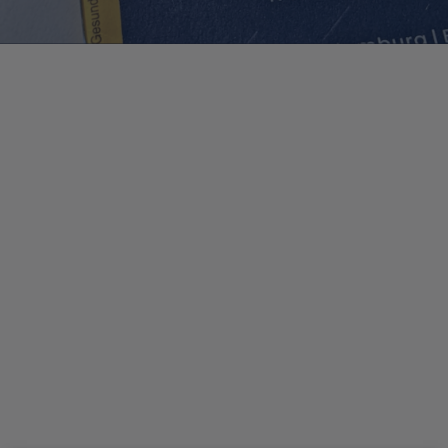
Apothekenrecht
Den Apotheken obliegt die im öffentlichen
Interesse gebotene Sicherstellung einer
ordnungsgemäßen Arzneimittelversorgung der
Bevölkerung.
Der Grundaussage in § 1 Abs. 1 Apothekengesetz
folgen eine ganze Reihe von Aufgaben und
Restriktionen, die Apotheker:innen bei ihrer
Berufsausübung zu beachten haben.
Filialbeschränkungen, Fremdbesitzverbot,
Gesellschaftsrecht oder Immobilien- und
Mietrecht sind Themen, die beim Betrieb einer