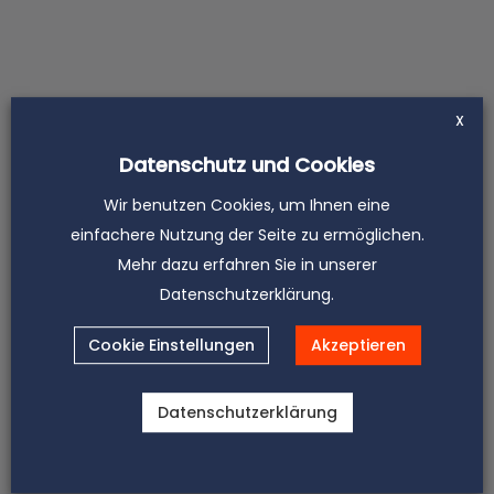
und üble Nachrede nicht gefallen,
egal ob off- oder online. So
wehren Sie sich:
X
Datenschutz und Cookies
Wir benutzen Cookies, um Ihnen eine
einfachere Nutzung der Seite zu ermöglichen.
Mehr dazu erfahren Sie in unserer
Datenschutzerklärung.
Cookie Einstellungen
Akzeptieren
Werte sichern
Sie haben die Idee, das Know-How
und das Produkt. Wir entwickeln
Datenschutzerklärung
Ihre Schutzstrategien.