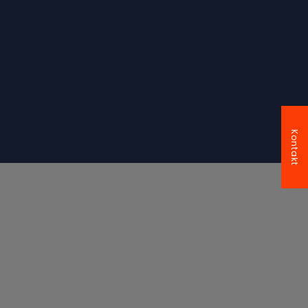
Kontakt
Wir verleihen Ihren Interessen
Nachdruck