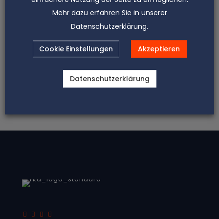
Gefühl für den Fall, auch im Alltag des
Mehr dazu erfahren Sie in unserer
theoretischen Lernens.
Datenschutzerklärung.
Wir bieten mehr als einen Job.
Cookie Einstellungen
Akzeptieren
Toll wäre es, wenn Sie einen Tag pro Woche Zeit
haben, bei uns zu arbeiten, in den Semesterferien
vielleicht mehr. Gemeinsam mit dem Kanzlei-
Datenschutzerklärung
Team werden die Arbeitszeiten abgestimmt und
eins ist auch klar: Studium first! Wir begleiten Sie
auf dem Weg zu Ihren eigenen Erfolgen.