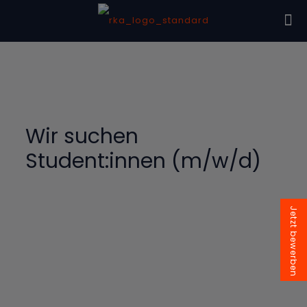
Wir suchen
Student:innen (m/w/d)
Jetzt bewerben
Die Bibliothek, die Luft der Vorlesungssäle und die
Theorie sind auf Dauer zu trocken? Sie haben Lust auf
Abwechslung, ein wenig Praxiserfahrung, Arbeit in einer
supermodernen Rechtsanwaltskanzlei, ein nettes
Umfeld und eine ordentliche Bezahlung?